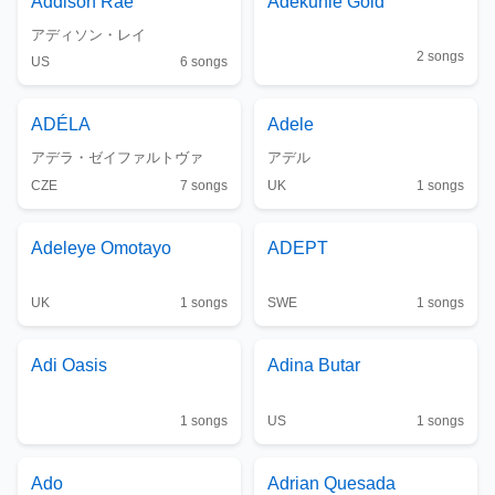
Addison Rae
Adekunle Gold
アディソン・レイ
2
songs
US
6
songs
ADÉLA
Adele
アデラ・ゼイファルトヴァ
アデル
CZE
7
songs
UK
1
songs
Adeleye Omotayo
ADEPT
UK
1
songs
SWE
1
songs
Adi Oasis
Adina Butar
1
songs
US
1
songs
Ado
Adrian Quesada