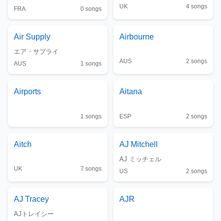
UK
4
songs
FRA
0
songs
Air Supply
Airbourne
エア・サプライ
AUS
2
songs
AUS
1
songs
Airports
Aitana
1
songs
ESP
2
songs
Aitch
AJ Mitchell
AJ ミッチェル
UK
7
songs
US
2
songs
AJ Tracey
AJR
AJトレイシー