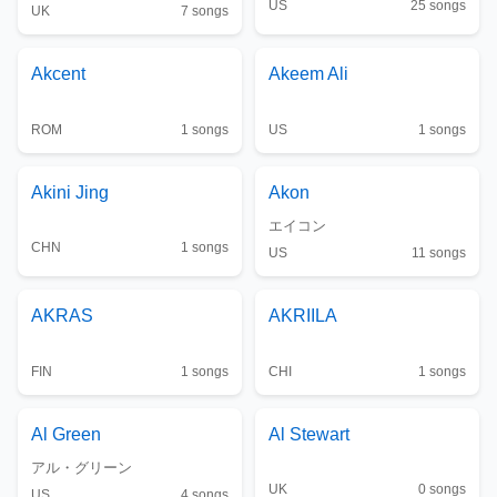
US
25
songs
UK
7
songs
Akcent
Akeem Ali
ROM
1
songs
US
1
songs
Akini Jing
Akon
エイコン
CHN
1
songs
US
11
songs
AKRAS
AKRIILA
FIN
1
songs
CHI
1
songs
Al Green
Al Stewart
アル・グリーン
UK
0
songs
US
4
songs