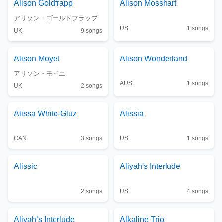
Alison Goldfrapp
Alison Mosshart
アリソン・ゴールドフラップ
US
1
songs
UK
9
songs
Alison Moyet
Alison Wonderland
アリソン・モイエ
AUS
1
songs
UK
2
songs
Alissa White-Gluz
Alissia
CAN
3
songs
US
1
songs
Alissic
Aliyah's Interlude
2
songs
US
4
songs
Aliyah’s Interlude
Alkaline Trio