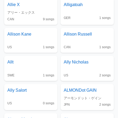
Allie X
Alligatoah
アリー・エックス
GER
1
songs
CAN
9
songs
Allison Kane
Allison Russell
US
1
songs
CAN
1
songs
Allt
Ally Nicholas
SWE
1
songs
US
2
songs
Ally Salort
ALMONDot GAIN
アーモンドット・ゲイン
US
0
songs
JPN
2
songs