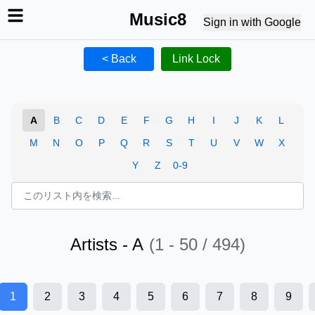
Music8
Sign in with Google
< Back
Link Lock
A
B
C
D
E
F
G
H
I
J
K
L
M
N
O
P
Q
R
S
T
U
V
W
X
Y
Z
0-9
Artists -
A
(
1 - 50 / 494
)
1
2
3
4
5
6
7
8
9