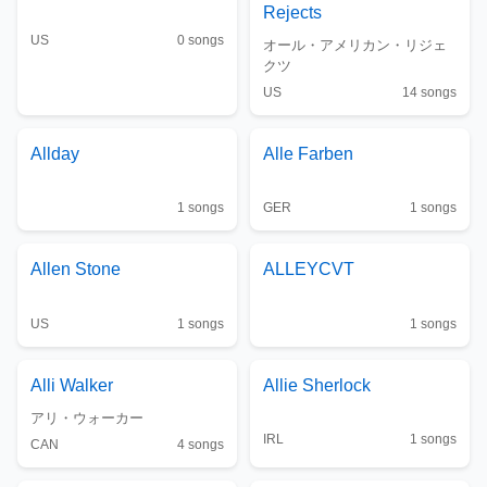
Rejects
US
0
songs
オール・アメリカン・リジェ
クツ
US
14
songs
Allday
Alle Farben
1
songs
GER
1
songs
Allen Stone
ALLEYCVT
US
1
songs
1
songs
Alli Walker
Allie Sherlock
アリ・ウォーカー
IRL
1
songs
CAN
4
songs