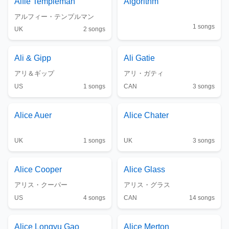
Alfie Templeman
Algorithm
アルフィー・テンプルマン
1
songs
UK
2
songs
Ali & Gipp
Ali Gatie
アリ＆ギップ
アリ・ガティ
US
1
songs
CAN
3
songs
Alice Auer
Alice Chater
UK
1
songs
UK
3
songs
Alice Cooper
Alice Glass
アリス・クーパー
アリス・グラス
US
4
songs
CAN
14
songs
Alice Longyu Gao
Alice Merton