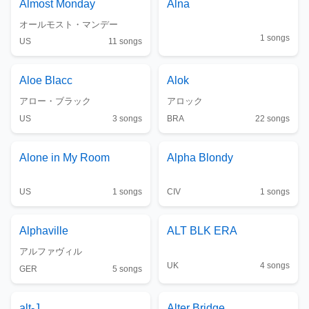
Almost Monday
Alna
オールモスト・マンデー
1
songs
US
11
songs
Aloe Blacc
Alok
アロー・ブラック
アロック
US
3
songs
BRA
22
songs
Alone in My Room
Alpha Blondy
US
1
songs
CIV
1
songs
Alphaville
ALT BLK ERA
アルファヴィル
UK
4
songs
GER
5
songs
alt-J
Alter Bridge