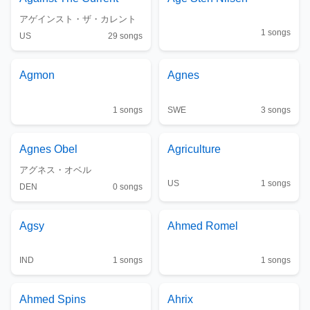
アゲインスト・ザ・カレント
1
songs
US
29
songs
Agmon
Agnes
1
songs
SWE
3
songs
Agnes Obel
Agriculture
アグネス・オベル
US
1
songs
DEN
0
songs
Agsy
Ahmed Romel
IND
1
songs
1
songs
Ahmed Spins
Ahrix