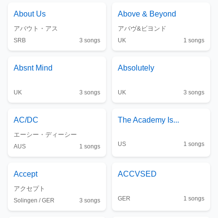
About Us
Above & Beyond
アバウト・アス
アバヴ&ビヨンド
SRB
3
songs
UK
1
songs
Absnt Mind
Absolutely
UK
3
songs
UK
3
songs
AC/DC
The
Academy Is...
エーシー・ディーシー
US
1
songs
AUS
1
songs
Accept
ACCVSED
アクセプト
GER
1
songs
Solingen / GER
3
songs