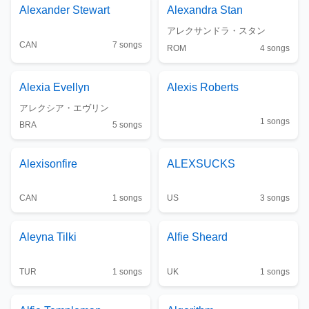
Alexander Stewart
Alexandra Stan
アレクサンドラ・スタン
CAN
7
songs
ROM
4
songs
Alexia Evellyn
Alexis Roberts
アレクシア・エヴリン
1
songs
BRA
5
songs
Alexisonfire
ALEXSUCKS
CAN
1
songs
US
3
songs
Aleyna Tilki
Alfie Sheard
TUR
1
songs
UK
1
songs