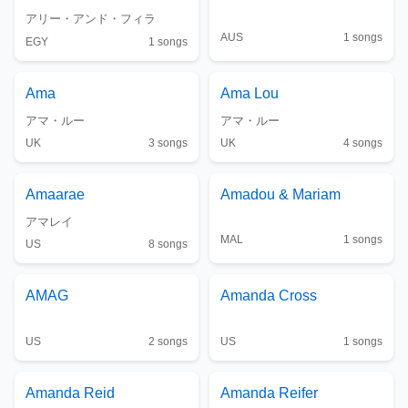
アリー・アンド・フィラ
AUS
1
songs
EGY
1
songs
Ama
Ama Lou
アマ・ルー
アマ・ルー
UK
3
songs
UK
4
songs
Amaarae
Amadou & Mariam
アマレイ
MAL
1
songs
US
8
songs
AMAG
Amanda Cross
US
2
songs
US
1
songs
Amanda Reid
Amanda Reifer