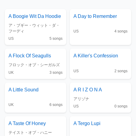
A Boogie Wit Da Hoodie
A Day to Remember
ア・ブギー・ウィット・ダ・
フーディ
US
4
songs
US
5
songs
A Flock Of Seagulls
A Killer's Confession
フロック・オブ・シーガルズ
US
2
songs
UK
3
songs
A Little Sound
A R I Z O N A
アリゾナ
UK
6
songs
US
0
songs
A Taste Of Honey
A Tergo Lupi
テイスト・オブ・ハニー