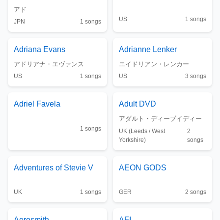
アド
US
1
songs
JPN
1
songs
Adriana Evans
Adrianne Lenker
アドリアナ・エヴァンス
エイドリアン・レンカー
US
1
songs
US
3
songs
Adriel Favela
Adult DVD
アダルト・ディーブイディー
1
songs
UK (Leeds / West
2
Yorkshire)
songs
Adventures of Stevie V
AEON GODS
UK
1
songs
GER
2
songs
Aerosmith
AFI