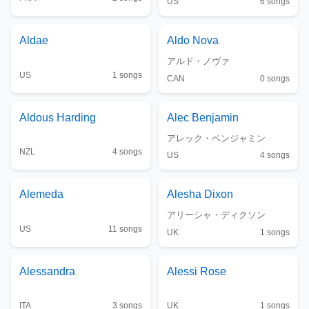
US
6
songs
Aldae
Aldo Nova
アルド・ノヴァ
US
1
songs
CAN
0
songs
Aldous Harding
Alec Benjamin
アレック・ベンジャミン
NZL
4
songs
US
4
songs
Alemeda
Alesha Dixon
アリーシャ・ディクソン
US
11
songs
UK
1
songs
Alessandra
Alessi Rose
ITA
3
songs
UK
1
songs