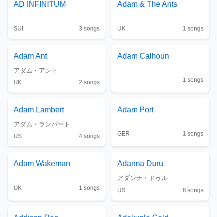
AD INFINITUM
Adam & The Ants
SUI
3
songs
UK
1
songs
Adam Ant
Adam Calhoun
アダム・アント
1
songs
UK
2
songs
Adam Lambert
Adam Port
アダム・ランバート
GER
1
songs
US
4
songs
Adam Wakeman
Adanna Duru
アダンナ・ドゥル
UK
1
songs
US
8
songs