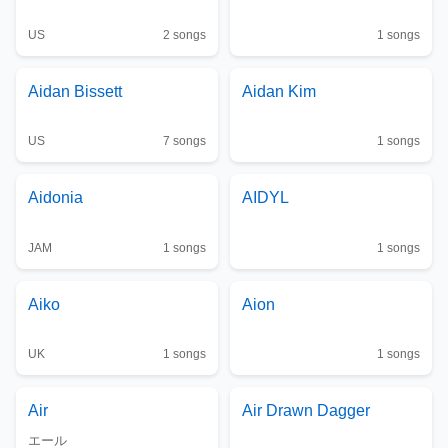
US
2
songs
1
songs
Aidan Bissett
Aidan Kim
US
7
songs
1
songs
Aidonia
AIDYL
JAM
1
songs
1
songs
Aiko
Aion
UK
1
songs
1
songs
Air
Air Drawn Dagger
エール