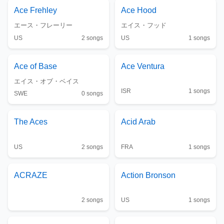
Ace Frehley
Ace Hood
エース・フレーリー
エイス・フッド
US
2
songs
US
1
songs
Ace of Base
Ace Ventura
エイス・オブ・ベイス
ISR
1
songs
SWE
0
songs
The
Aces
Acid Arab
US
2
songs
FRA
1
songs
ACRAZE
Action Bronson
2
songs
US
1
songs