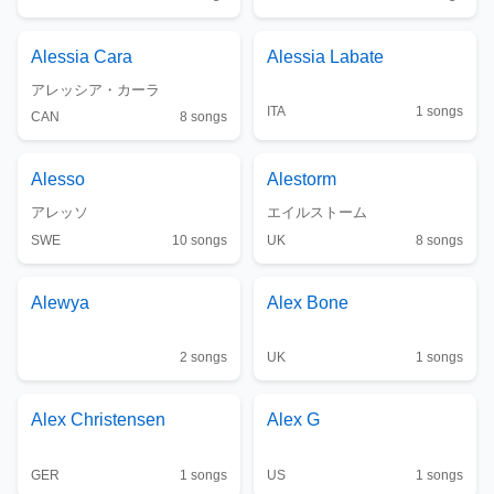
Alessia Cara
Alessia Labate
アレッシア・カーラ
ITA
1
songs
CAN
8
songs
Alesso
Alestorm
アレッソ
エイルストーム
SWE
10
songs
UK
8
songs
Alewya
Alex Bone
2
songs
UK
1
songs
Alex Christensen
Alex G
GER
1
songs
US
1
songs