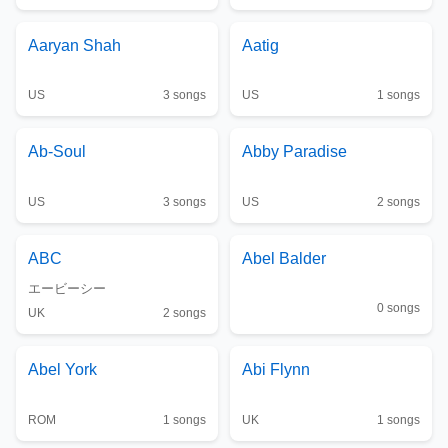
Aaryan Shah
Aatig
US
3
songs
US
1
songs
Ab-Soul
Abby Paradise
US
3
songs
US
2
songs
ABC
Abel Balder
エービーシー
0
songs
UK
2
songs
Abel York
Abi Flynn
ROM
1
songs
UK
1
songs