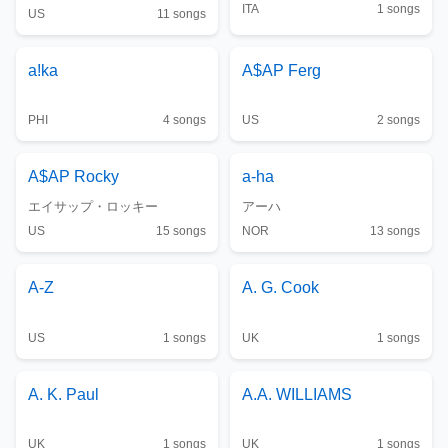
ITA
1
songs
US
11
songs
a!ka
A$AP Ferg
PHI
4
songs
US
2
songs
A$AP Rocky
a-ha
エイサップ・ロッキー
アーハ
US
15
songs
NOR
13
songs
A-Z
A. G. Cook
US
1
songs
UK
1
songs
A. K. Paul
A.A. WILLIAMS
UK
1
songs
UK
1
songs