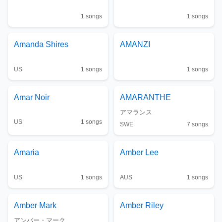
1
songs
1
songs
Amanda Shires
AMANZI
US
1
songs
1
songs
Amar Noir
AMARANTHE
アマランス
US
1
songs
SWE
7
songs
Amaria
Amber Lee
US
1
songs
AUS
1
songs
Amber Mark
Amber Riley
アンバー・マーク