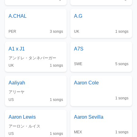
A.CHAL
A.G
PER
3
songs
UK
1
songs
A1 x J1
A7S
アンドレ・タンネバーガー
SWE
5
songs
UK
1
songs
Aaliyah
Aaron Cole
アリーヤ
1
songs
US
1
songs
Aaron Lewis
Aaron Sevilla
アーロン・ルイス
MEX
1
songs
US
1
songs