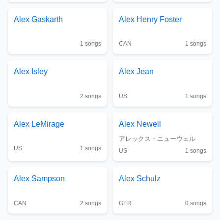
Alex Gaskarth
Alex Henry Foster
1
songs
CAN
1
songs
Alex Isley
Alex Jean
2
songs
US
1
songs
Alex LeMirage
Alex Newell
アレックス・ニューウェル
US
1
songs
US
1
songs
Alex Sampson
Alex Schulz
CAN
2
songs
GER
0
songs