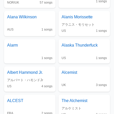
1
songs
NOR/UK
57
songs
Alana Wilkinson
Alanis Morissette
アラニス・モリセット
AUS
1
songs
US
1
songs
Alarm
Alaska Thunderfuck
1
songs
US
1
songs
Albert Hammond Jr.
Alcemist
アルバート・ハモンドJr
UK
3
songs
US
4
songs
ALCEST
The
Alchemist
アルケミスト
FRA
2
songs