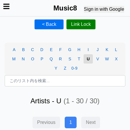
Music8
Sign in with Google
< Back
Link Lock
A
B
C
D
E
F
G
H
I
J
K
L
M
N
O
P
Q
R
S
T
U
V
W
X
Y
Z
0-9
Artists -
U
(
1 - 30 / 30
)
Previous
1
Next