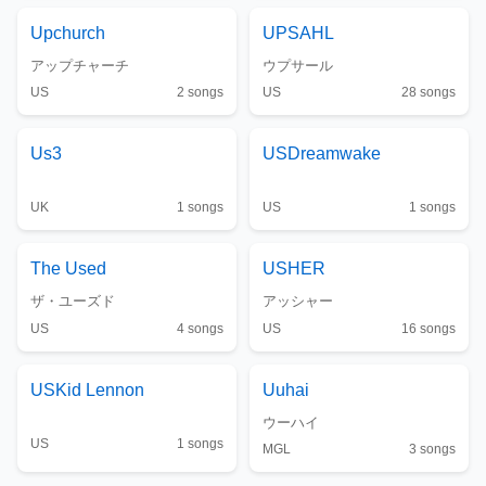
Upchurch
UPSAHL
アップチャーチ
ウプサール
US
2
songs
US
28
songs
Us3
USDreamwake
UK
1
songs
US
1
songs
The
Used
USHER
ザ・ユーズド
アッシャー
US
4
songs
US
16
songs
USKid Lennon
Uuhai
ウーハイ
US
1
songs
MGL
3
songs