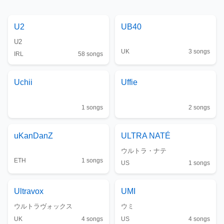
U2
UB40
U2
UK
3
songs
IRL
58
songs
Uchii
Uffie
1
songs
2
songs
uKanDanZ
ULTRA NATÉ
ウルトラ・ナテ
ETH
1
songs
US
1
songs
Ultravox
UMI
ウルトラヴォックス
ウミ
UK
4
songs
US
4
songs